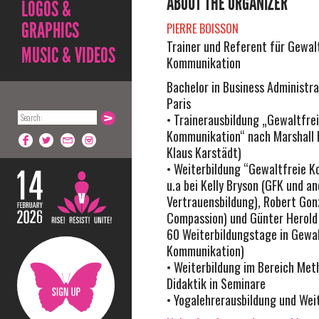
ABOUT THE ORGANIZER
LOGOS &
GRAPHICS
PIERRE BOISSON
Trainer und Referent für Gewal
MUSIC & VIDEOS
Kommunikation
Bachelor in Business Administra
Paris
• Trainerausbildung „Gewaltfre
Kommunikation“ nach Marshall B
Klaus Karstädt)
• Weiterbildung “Gewaltfreie 
u.a bei Kelly Bryson (GFK und an
Vertrauensbildung), Robert Gonz
Compassion) und Günter Herold
60 Weiterbildungstage in Gewal
Kommunikation)
• Weiterbildung im Bereich Met
Didaktik in Seminare
• Yogalehrerausbildung und Wei