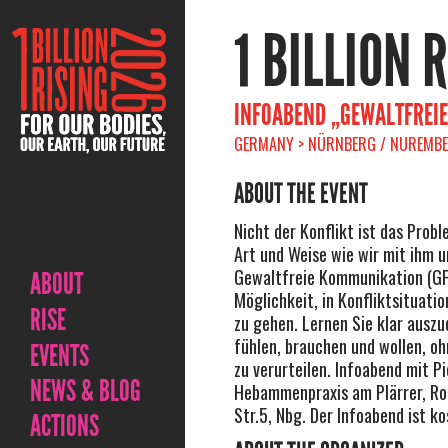
1 BILLION 
INFOABEND „GEWALTFREI
GERMANY > NÜRNBERG / NUREMBER
ABOUT THE EVENT
Nicht der Konflikt ist das Probl
Art und Weise wie wir mit ihm 
Gewaltfreie Kommunikation (GF
ABOUT
Möglichkeit, in Konfliktsituat
RISE
zu gehen. Lernen Sie klar ausz
fühlen, brauchen und wollen, o
EVENTS
zu verurteilen. Infoabend mit Pi
NEWS & BLOG
Hebammenpraxis am Plärrer, R
Str.5, Nbg. Der Infoabend ist ko
ACTIONS