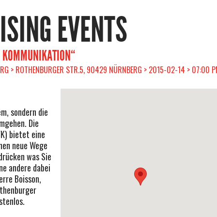
RISING EVENTS
E KOMMUNIKATION“
G > ROTHENBURGER STR.5, 90429 NÜRNBERG > 2015-02-14 > 07:00 
em, sondern die
umgehen. Die
K) bietet eine
ionen neue Wege
udrücken was Sie
hne andere dabei
erre Boisson,
othenburger
stenlos.