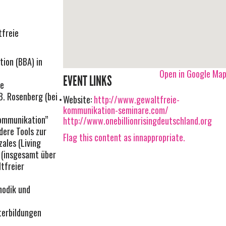
tfreie
tion (BBA) in
Open in Google Ma
EVENT LINKS
ie
. Rosenberg (bei
Website:
http://www.gewaltfreie-
kommunikation-seminare.com/
Kommunikation”
http://www.onebillionrisingdeutschland.org
dere Tools zur
Flag this content as innappropriate.
ales (Living
 (insgesamt über
tfreier
hodik und
terbildungen