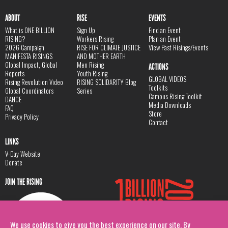
ABOUT
RISE
EVENTS
What is ONE BILLION
Sign Up
Find an Event
RISING?
Workers Rising
Plan an Event
2026 Campaign
RISE FOR CLIMATE JUSTICE
View Past Risings/Events
MANIFESTA RISINGS
AND MOTHER EARTH
Global Impact, Global
Men Rising
ACTIONS
Reports
Youth Rising
GLOBAL VIDEOS
Rising Revolution Video
RISING SOLIDARITY Blog
Toolkits
Global Coordinators
Series
Campus Rising Toolkit
DANCE
Media Downloads
FAQ
Store
Privacy Policy
Contact
LINKS
V-Day Website
Donate
JOIN THE RISING
We use cookies to give you the best experience on our site. By