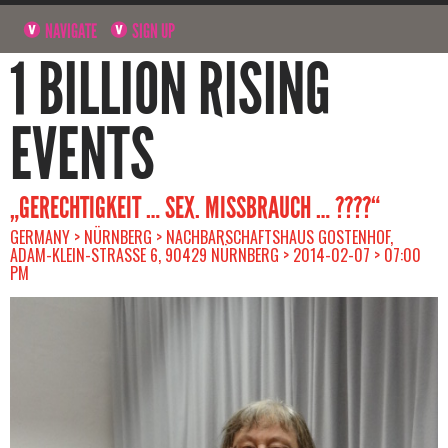
NAVIGATE
SIGN UP
1 BILLION RISING
EVENTS
„GERECHTIGKEIT … SEX. MISSBRAUCH … ????“
GERMANY > NÜRNBERG > NACHBARSCHAFTSHAUS GOSTENHOF,
ADAM-KLEIN-STRASSE 6, 90429 NÜRNBERG > 2014-02-07 > 07:00 P
M