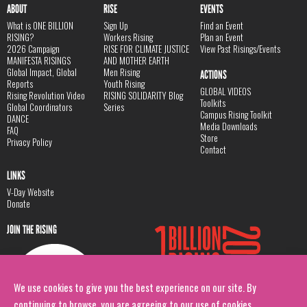
ABOUT
RISE
EVENTS
What is ONE BILLION
Sign Up
Find an Event
RISING?
Workers Rising
Plan an Event
2026 Campaign
RISE FOR CLIMATE JUSTICE
View Past Risings/Events
MANIFESTA RISINGS
AND MOTHER EARTH
Global Impact, Global
Men Rising
ACTIONS
Reports
Youth Rising
GLOBAL VIDEOS
Rising Revolution Video
RISING SOLIDARITY Blog
Toolkits
Global Coordinators
Series
Campus Rising Toolkit
DANCE
Media Downloads
FAQ
Store
Privacy Policy
Contact
LINKS
V-Day Website
Donate
JOIN THE RISING
We use cookies to give you the best experience on our site. By
continuing to browse, you are agreeing to our use of cookies.