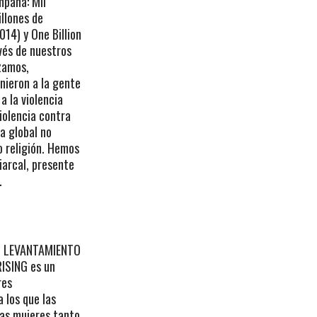
mpaña: Mil
illones de
014) y One Billion
avés de nuestros
zamos,
nieron a la gente
a la violencia
iolencia contra
a global no
 o religión. Hemos
arcal, presente
.
N LEVANTAMIENTO
ISING es un
res
a los que las
las mujeres tanto