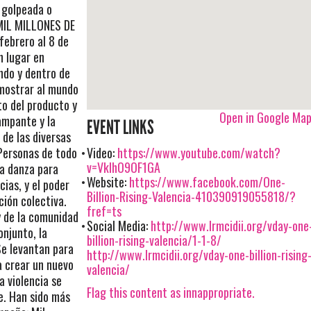
 golpeada o
 MIL MILLONES DE
ebrero al 8 de
n lugar en
ndo y dentro de
 mostrar al mundo
to del producto y
Open in Google Ma
ampante y la
EVENT LINKS
 de las diversas
 Personas de todo
Video:
https://www.youtube.com/watch?
v=VklhO9OF1GA
la danza para
Website:
https://www.facebook.com/One-
cias, y el poder
Billion-Rising-Valencia-410390919055818/?
ción colectiva.
fref=ts
y de la comunidad
Social Media:
http://www.lrmcidii.org/vday-one
onjunto, la
billion-rising-valencia/1-1-8/
Se levantan para
http://www.lrmcidii.org/vday-one-billion-rising
 crear un nuevo
valencia/
a violencia se
Flag this content as innappropriate.
e. Han sido más