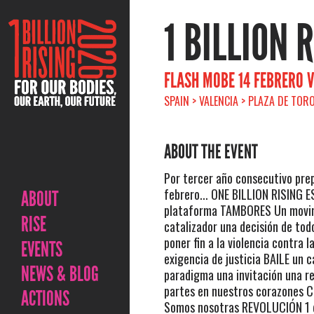
1 BILLION 
FLASH MOBE 14 FEBRERO 
SPAIN > VALENCIA > PLAZA DE TORO
ABOUT THE EVENT
Por tercer año consecutivo pre
febrero... ONE BILLION RISING E
ABOUT
plataforma TAMBORES Un movim
RISE
catalizador una decisión de tod
poner fin a la violencia contra 
EVENTS
exigencia de justicia BAILE un 
NEWS & BLOG
paradigma una invitación una r
partes en nuestros corazones C
ACTIONS
Somos nosotras REVOLUCIÓN 1 