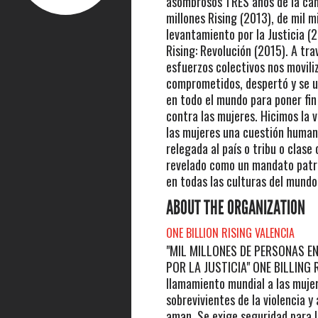
asombrosos TRES años de la ca
millones Rising (2013), de mil m
levantamiento por la Justicia (2
Rising: Revolución (2015). A tr
esfuerzos colectivos nos movili
comprometidos, despertó y se u
en todo el mundo para poner fin 
contra las mujeres. Hicimos la v
las mujeres una cuestión human
relegada al país o tribu o clase
revelado como un mandato patri
en todas las culturas del mundo
ABOUT THE ORGANIZATION
ONE BILLION RISING VALENCIA
"MIL MILLONES DE PERSONAS E
POR LA JUSTICIA" ONE BILLING R
llamamiento mundial a las muje
sobrevivientes de la violencia y 
aman. Se exige seguridad para 