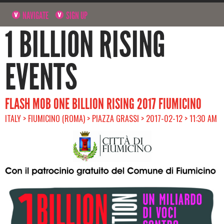
NAVIGATE
SIGN UP
1 BILLION RISING
EVENTS
FLASH MOB ONE BILLION RISING 2017 FIUMICINO
ITALY > FIUMICINO (ROMA) > PIAZZA GRASSI > 2017-02-12 > 11:30 AM