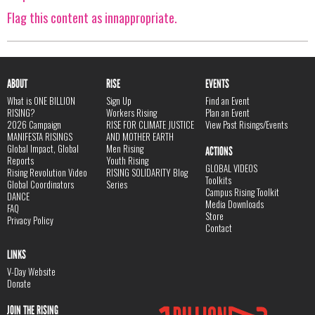
Flag this content as innappropriate.
ABOUT
RISE
EVENTS
What is ONE BILLION
Sign Up
Find an Event
RISING?
Workers Rising
Plan an Event
2026 Campaign
RISE FOR CLIMATE JUSTICE
View Past Risings/Events
MANIFESTA RISINGS
AND MOTHER EARTH
Global Impact, Global
Men Rising
ACTIONS
Reports
Youth Rising
GLOBAL VIDEOS
Rising Revolution Video
RISING SOLIDARITY Blog
Toolkits
Global Coordinators
Series
Campus Rising Toolkit
DANCE
Media Downloads
FAQ
Store
Privacy Policy
Contact
LINKS
V-Day Website
Donate
JOIN THE RISING