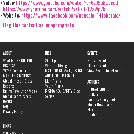
Video:
https://www.youtube.com/watch?v=6ZJ5u8Uvcq0
https://www.youtube.com/watch?v=Pz3F12aWpVk
Website:
https://www.facebook.com/nonsoloil14febbraio/
Flag this content as innappropriate.
ABOUT
RISE
EVENTS
What is ONE BILLION
Sign Up
Find an Event
RISING?
Workers Rising
Plan an Event
2026 Campaign
RISE FOR CLIMATE JUSTICE
View Past Risings/Events
MANIFESTA RISINGS
AND MOTHER EARTH
Global Impact, Global
Men Rising
ACTIONS
Reports
Youth Rising
GLOBAL VIDEOS
Rising Revolution Video
RISING SOLIDARITY Blog
Toolkits
Global Coordinators
Series
Campus Rising Toolkit
DANCE
Media Downloads
FAQ
Store
Privacy Policy
Contact
LINKS
V-Day Website