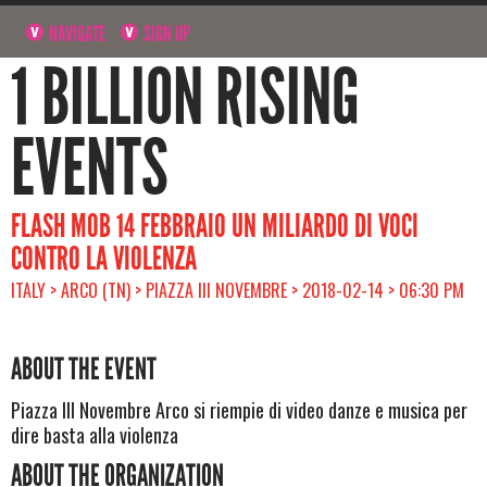
NAVIGATE
SIGN UP
1 BILLION RISING
EVENTS
FLASH MOB 14 FEBBRAIO UN MILIARDO DI VOCI
CONTRO LA VIOLENZA
ITALY > ARCO (TN) > PIAZZA III NOVEMBRE > 2018-02-14 > 06:30 PM
ABOUT THE EVENT
Piazza III Novembre Arco si riempie di video danze e musica per
dire basta alla violenza
ABOUT THE ORGANIZATION