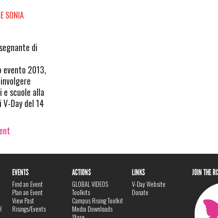
E SONIA
segnante di
mo evento 2013,
oinvolgere
i e scuole alla
i V-Day del 14
vent
EVENTS
ACTIONS
LINKS
JOIN THE R
Find an Event
GLOBAL VIDEOS
V-Day Website
Plan an Event
Toolkits
Donate
View Past
Campus Rising Toolkit
R
Risings/Events
Media Downloads
Store