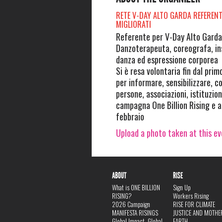
RETE V-DAY ALTO GARDA REFERENT
MIGLIORATI
Referente per V-Day Alto Garda
Danzoterapeuta, coreografa, in
danza ed espressione corporea
Si è resa volontaria fin dal pri
per informare, sensibilizzare, c
persone, associazioni, istituzion
campagna One Billion Rising e a
febbraio
Upload a photo taken at this e
ABOUT
RISE
What is ONE BILLION
Sign Up
RISING?
Workers Rising
2026 Campaign
RISE FOR CLIMATE
MANIFESTA RISINGS
JUSTICE AND MOTHE
Global Impact, Global
EARTH