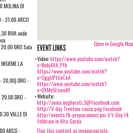
00 MOLINA DI
00 - 21.00 ARCO
9.30 RIVA sede
osa
Open in Google Ma
- 20.00 DRO Sala
EVENT LINKS
Video:
https://www.youtube.com/watch?
 INSIEME LA
v=Nnbj4XA_Pfk
https://www.youtube.com/watch?
v=QggUPtGvCeA
 - 20.00) DRO -
https://www.youtube.com/watch?
v=0XMx5FcwnAY
Website:
- 20.00 DRO -
http://
sonia.migliorati.3@facebook.com
http://V-day Trentino causa pag facebook
20.30 VALLE DI
http://evento fb: prepariamoci per il V-Day 14
febbraio in Alto Garda
0.00 ARCO -
Flag this content as innappropriate.