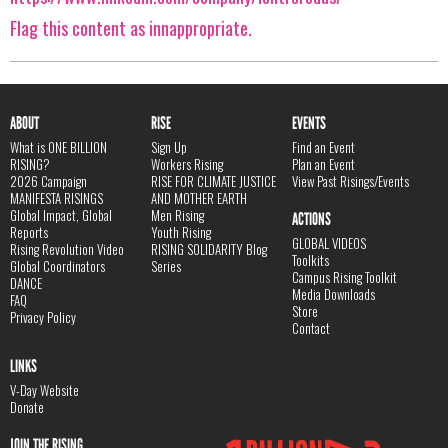
Flag this content as innappropriate.
ABOUT
RISE
EVENTS
What is ONE BILLION
Sign Up
Find an Event
RISING?
Workers Rising
Plan an Event
2026 Campaign
RISE FOR CLIMATE JUSTICE
View Past Risings/Events
MANIFESTA RISINGS
AND MOTHER EARTH
Global Impact, Global
Men Rising
ACTIONS
Reports
Youth Rising
GLOBAL VIDEOS
Rising Revolution Video
RISING SOLIDARITY Blog
Toolkits
Global Coordinators
Series
Campus Rising Toolkit
DANCE
Media Downloads
FAQ
Store
Privacy Policy
Contact
LINKS
V-Day Website
Donate
JOIN THE RISING