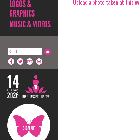
Upload a photo taken at this e
LOGOS &
GRAPHICS
MUSIC & VIDEOS