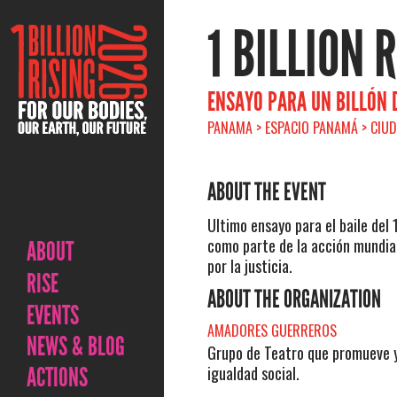
1 BILLION 
ENSAYO PARA UN BILLÓN 
PANAMA > ESPACIO PANAMÁ > CIUD
ABOUT THE EVENT
Ultimo ensayo para el baile del 
como parte de la acción mundial 
ABOUT
por la justicia.
RISE
ABOUT THE ORGANIZATION
EVENTS
AMADORES GUERREROS
NEWS & BLOG
Grupo de Teatro que promueve 
ACTIONS
igualdad social.