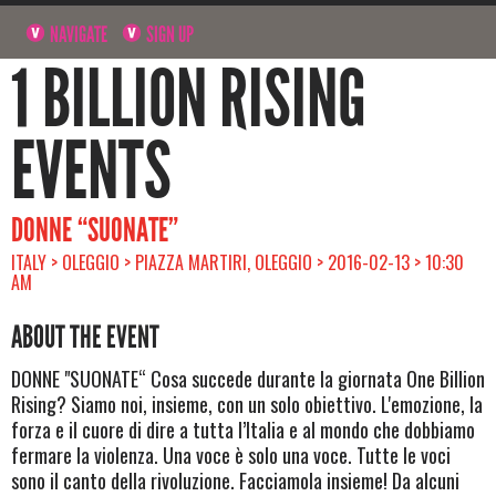
NAVIGATE
SIGN UP
1 BILLION RISING
EVENTS
DONNE “SUONATE”
ITALY > OLEGGIO > PIAZZA MARTIRI, OLEGGIO > 2016-02-13 > 10:30
AM
ABOUT THE EVENT
DONNE "SUONATE“ Cosa succede durante la giornata One Billion
Rising? Siamo noi, insieme, con un solo obiettivo. L'emozione, la
forza e il cuore di dire a tutta l’Italia e al mondo che dobbiamo
fermare la violenza. Una voce è solo una voce. Tutte le voci
sono il canto della rivoluzione. Facciamola insieme! Da alcuni