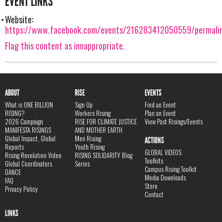
EVENT LINKS
Website:
https://www.facebook.com/events/216283412050559/permal
Flag this content as innappropriate.
ABOUT
RISE
EVENTS
What is ONE BILLION
Sign Up
Find an Event
RISING?
Workers Rising
Plan an Event
2026 Campaign
RISE FOR CLIMATE JUSTICE
View Past Risings/Events
MANIFESTA RISINGS
AND MOTHER EARTH
Global Impact, Global
Men Rising
ACTIONS
Reports
Youth Rising
GLOBAL VIDEOS
Rising Revolution Video
RISING SOLIDARITY Blog
Toolkits
Global Coordinators
Series
Campus Rising Toolkit
DANCE
Media Downloads
FAQ
Store
Privacy Policy
Contact
LINKS