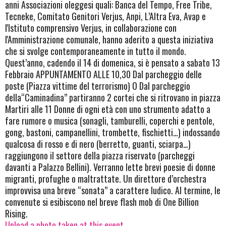
anni Associazioni oleggesi quali: Banca del Tempo, Free Tribe,
Tecneke, Comitato Genitori Verjus, Anpi, L’Altra Eva, Avap e
l'Istituto comprensivo Verjus, in collaborazione con
l'Amministrazione comunale, hanno aderito a questa iniziativa
che si svolge contemporaneamente in tutto il mondo.
Quest’anno, cadendo il 14 di domenica, si è pensato a sabato 13
Febbraio APPUNTAMENTO ALLE 10,30 Dal parcheggio delle
poste (Piazza vittime del terrorismo) O Dal parcheggio
della“Caminadina” partiranno 2 cortei che si ritrovano in piazza
Martiri alle 11 Donne di ogni età con uno strumento adatto a
fare rumore o musica (sonagli, tamburelli, coperchi e pentole,
gong, bastoni, campanellini, trombette, fischietti…) indossando
qualcosa di rosso e di nero (berretto, guanti, sciarpa…)
raggiungono il settore della piazza riservato (parcheggi
davanti a Palazzo Bellini). Verranno lette brevi poesie di donne
migranti, profughe o maltrattate. Un direttore d’orchestra
improvvisa una breve “sonata” a carattere ludico. Al termine, le
convenute si esibiscono nel breve flash mob di One Billion
Rising.
Upload a photo taken at this event