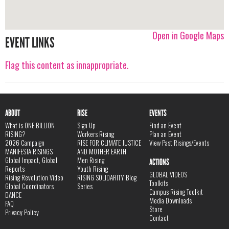
Open in Google Maps
EVENT LINKS
Flag this content as innappropriate.
ABOUT
RISE
EVENTS
What is ONE BILLION
Sign Up
Find an Event
RISING?
Workers Rising
Plan an Event
2026 Campaign
RISE FOR CLIMATE JUSTICE
View Past Risings/Events
MANIFESTA RISINGS
AND MOTHER EARTH
Global Impact, Global
Men Rising
ACTIONS
Reports
Youth Rising
GLOBAL VIDEOS
Rising Revolution Video
RISING SOLIDARITY Blog
Toolkits
Global Coordinators
Series
Campus Rising Toolkit
DANCE
Media Downloads
FAQ
Store
Privacy Policy
Contact