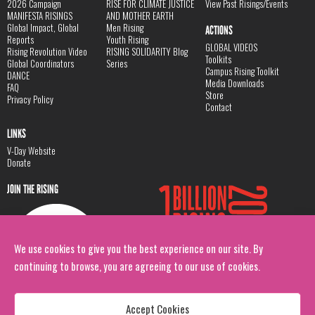
2026 Campaign
RISE FOR CLIMATE JUSTICE
View Past Risings/Events
MANIFESTA RISINGS
AND MOTHER EARTH
Global Impact, Global
Men Rising
ACTIONS
Reports
Youth Rising
GLOBAL VIDEOS
Rising Revolution Video
RISING SOLIDARITY Blog
Toolkits
Global Coordinators
Series
Campus Rising Toolkit
DANCE
Media Downloads
FAQ
Store
Privacy Policy
Contact
LINKS
V-Day Website
Donate
JOIN THE RISING
We use cookies to give you the best experience on our site. By
continuing to browse, you are agreeing to our use of cookies.
Accept Cookies