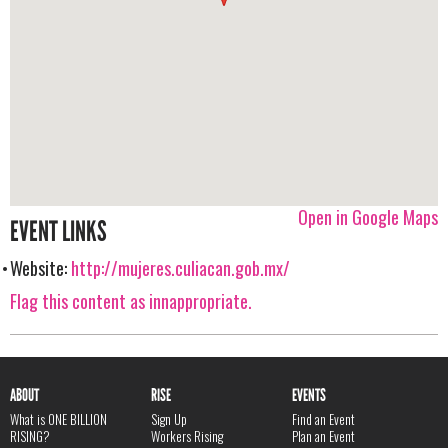
Open in Google Maps
EVENT LINKS
Website:
http://mujeres.culiacan.gob.mx/
Flag this content as innappropriate.
ABOUT
RISE
EVENTS
What is ONE BILLION
Sign Up
Find an Event
RISING?
Workers Rising
Plan an Event