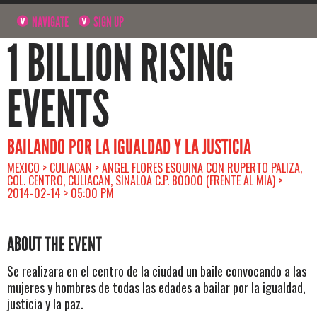
NAVIGATE
SIGN UP
1 BILLION RISING
EVENTS
BAILANDO POR LA IGUALDAD Y LA JUSTICIA
MEXICO > CULIACAN > ANGEL FLORES ESQUINA CON RUPERTO PALIZA,
COL. CENTRO, CULIACAN, SINALOA C.P. 80000 (FRENTE AL MIA) >
2014-02-14 > 05:00 PM
ABOUT THE EVENT
Se realizara en el centro de la ciudad un baile convocando a las
mujeres y hombres de todas las edades a bailar por la igualdad,
justicia y la paz.