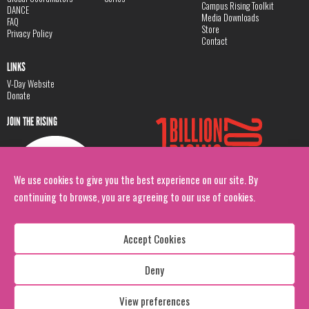
Campus Rising Toolkit
DANCE
Media Downloads
FAQ
Store
Privacy Policy
Contact
LINKS
V-Day Website
Donate
JOIN THE RISING
We use cookies to give you the best experience on our site. By
continuing to browse, you are agreeing to our use of cookies.
Accept Cookies
Deny
Copyright: 1 Billion Rising
All Rights Reserved. 2026
View preferences
Design:
Viva & Co.