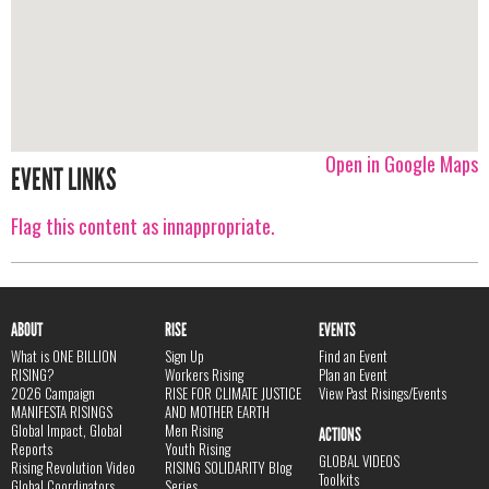
Open in Google Maps
EVENT LINKS
Flag this content as innappropriate.
ABOUT
RISE
EVENTS
What is ONE BILLION
Sign Up
Find an Event
RISING?
Workers Rising
Plan an Event
2026 Campaign
RISE FOR CLIMATE JUSTICE
View Past Risings/Events
MANIFESTA RISINGS
AND MOTHER EARTH
Global Impact, Global
Men Rising
ACTIONS
Reports
Youth Rising
GLOBAL VIDEOS
Rising Revolution Video
RISING SOLIDARITY Blog
Toolkits
Global Coordinators
Series