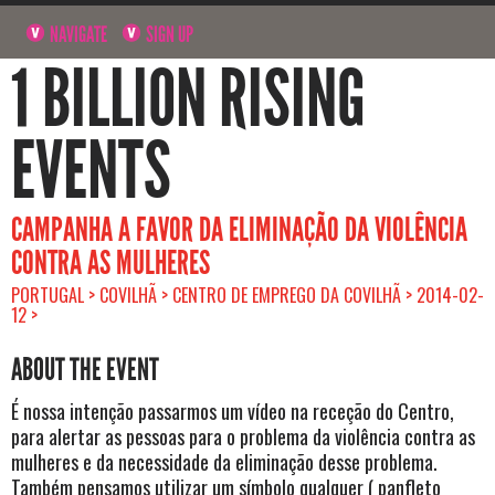
NAVIGATE
SIGN UP
1 BILLION RISING
EVENTS
CAMPANHA A FAVOR DA ELIMINAÇÃO DA VIOLÊNCIA
CONTRA AS MULHERES
PORTUGAL > COVILHÃ > CENTRO DE EMPREGO DA COVILHÃ > 2014-02-
12 >
ABOUT THE EVENT
É nossa intenção passarmos um vídeo na receção do Centro,
para alertar as pessoas para o problema da violência contra as
mulheres e da necessidade da eliminação desse problema.
Também pensamos utilizar um símbolo qualquer ( panfleto