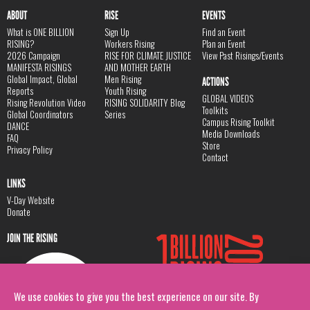
ABOUT
RISE
EVENTS
What is ONE BILLION
Sign Up
Find an Event
RISING?
Workers Rising
Plan an Event
2026 Campaign
RISE FOR CLIMATE JUSTICE
View Past Risings/Events
MANIFESTA RISINGS
AND MOTHER EARTH
Global Impact, Global
Men Rising
ACTIONS
Reports
Youth Rising
GLOBAL VIDEOS
Rising Revolution Video
RISING SOLIDARITY Blog
Toolkits
Global Coordinators
Series
Campus Rising Toolkit
DANCE
Media Downloads
FAQ
Store
Privacy Policy
Contact
LINKS
V-Day Website
Donate
JOIN THE RISING
We use cookies to give you the best experience on our site. By