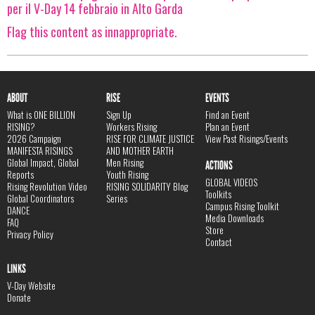
per il V-Day 14 febbraio in Alto Garda
Flag this content as innappropriate.
ABOUT
RISE
EVENTS
What is ONE BILLION
Sign Up
Find an Event
RISING?
Workers Rising
Plan an Event
2026 Campaign
RISE FOR CLIMATE JUSTICE
View Past Risings/Events
MANIFESTA RISINGS
AND MOTHER EARTH
Global Impact, Global
Men Rising
ACTIONS
Reports
Youth Rising
GLOBAL VIDEOS
Rising Revolution Video
RISING SOLIDARITY Blog
Toolkits
Global Coordinators
Series
Campus Rising Toolkit
DANCE
Media Downloads
FAQ
Store
Privacy Policy
Contact
LINKS
V-Day Website
Donate