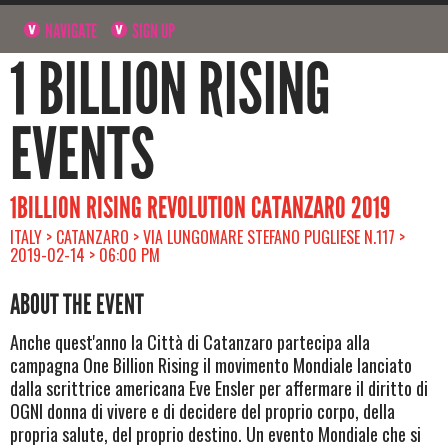
NAVIGATE
SIGN UP
1 BILLION RISING
EVENTS
1BILLION RISING REVOLUTION CATANZARO 2019
ITALY > CATANZARO > VIA LUNGOMARE STEFANO PUGLIESE N.117 >
2019-02-14 > 06:00 PM
ABOUT THE EVENT
Anche quest'anno la Città di Catanzaro partecipa alla
campagna One Billion Rising il movimento Mondiale lanciato
dalla scrittrice americana Eve Ensler per affermare il diritto di
OGNI donna di vivere e di decidere del proprio corpo, della
propria salute, del proprio destino. Un evento Mondiale che si