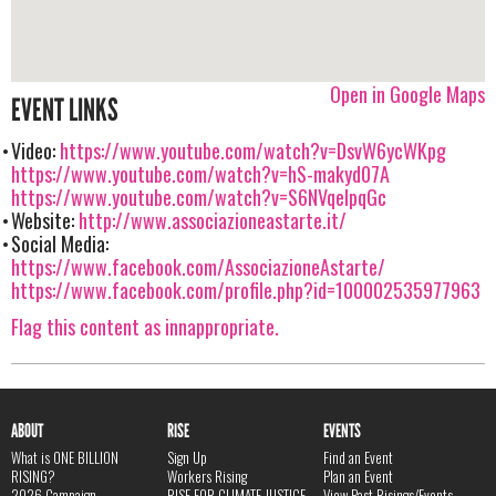
Open in Google Maps
EVENT LINKS
Video:
https://www.youtube.com/watch?v=DsvW6ycWKpg
https://www.youtube.com/watch?v=hS-makyd07A
https://www.youtube.com/watch?v=S6NVqelpqGc
Website:
http://www.associazioneastarte.it/
Social Media:
https://www.facebook.com/AssociazioneAstarte/
https://www.facebook.com/profile.php?id=100002535977963
Flag this content as innappropriate.
ABOUT
RISE
EVENTS
What is ONE BILLION
Sign Up
Find an Event
RISING?
Workers Rising
Plan an Event
2026 Campaign
RISE FOR CLIMATE JUSTICE
View Past Risings/Events