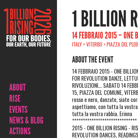
1 BILLION 
14 FEBBRAIO 2015 – ONE 
ITALY > VITERBO > PIAZZA DEL PLE
ABOUT THE EVENT
14 FEBBRAIO 2015 - ONE BILLION
FOR REVOLUTION DANZE, LETTU
RIVOLUZIONI... SABATO 14 FEB
ABOUT
15, PIAZZA DEL COMUNE, VITERBO
RISE
rosso e nero, danzate, siate cor
aspettiamo, con tutta la vostra
EVENTS
tutta la vostra rabbia. Erinna
NEWS & BLOG
******************************
2015 - ONE BILLION RISING - RI
ACTIONS
REVOLUTION DANCES, READINGS