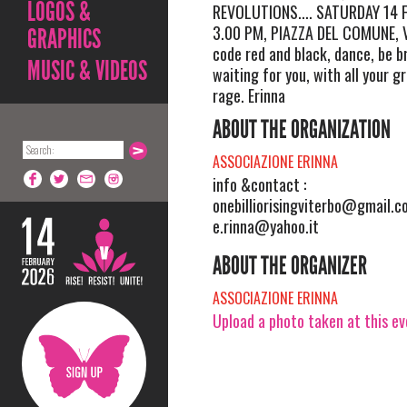
LOGOS &
REVOLUTIONS.... SATURDAY 14
3.00 PM, PIAZZA DEL COMUNE, 
GRAPHICS
code red and black, dance, be br
MUSIC & VIDEOS
waiting for you, with all your gr
rage. Erinna
ABOUT THE ORGANIZATION
ASSOCIAZIONE ERINNA
info &contact :
onebilliorisingviterbo@gmail.c
e.rinna@yahoo.it
ABOUT THE ORGANIZER
ASSOCIAZIONE ERINNA
Upload a photo taken at this e