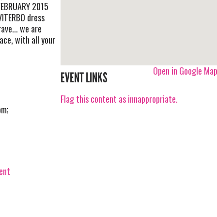
 FEBRUARY 2015
VITERBO dress
ave... we are
ace, with all your
Open in Google Ma
EVENT LINKS
Flag this content as innappropriate.
om
;
vent