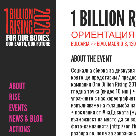
1 BILLION 
ОРИЕНТАЦИЯ ONE B
BULGARIA > > BLVD. MADRID 8, 120
ABOUT THE EVENT
Социална сбирка за дискусия 
която ще представим / предос
кампания One Billion Rising 20
ABOUT
гледна точка (видео 10 мин) 
RISE
упражните с нас хореографият
изпълняваме на флашмоба на
EVENTS
+ послания от #наДъската (м
NEWS & BLOG
възможност на място да се в
фото-кампанията (http://on.f
ACTIONS
разбира се, поле за запознанс