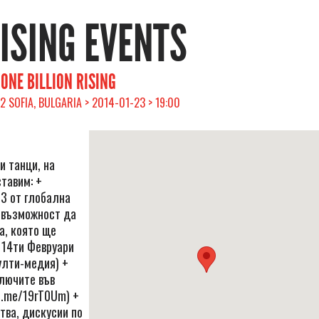
RISING EVENTS
ILLION RISING
2 SOFIA, BULGARIA > 2014-01-23 > 19:00
и танци, на
тавим: +
13 от глобална
+ възможност да
а, която ще
 14ти Февруари
улти-медия) +
ключите във
b.me/19rT0Um) +
тва, дискусии по