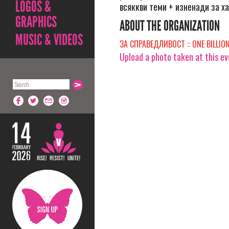
LOGOS &
всяккви теми + изненади за ха
GRAPHICS
ABOUT THE ORGANIZATION
MUSIC & VIDEOS
ЗА СПРАВЕДЛИВОСТ :: ONE BILLION
Upload a photo taken at this e