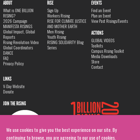
ABOUT
RISE
EVENTS
What is ONE BILLION
Sign Up
Find an Event
RISING?
Workers Rising
Plan an Event
2026 Campaign
RISE FOR CLIMATE JUSTICE
View Past Risings/Events
MANIFESTA RISINGS
AND MOTHER EARTH
Global Impact, Global
Men Rising
ACTIONS
Reports
Youth Rising
GLOBAL VIDEOS
Rising Revolution Video
RISING SOLIDARITY Blog
Toolkits
Global Coordinators
Series
Campus Rising Toolkit
DANCE
Media Downloads
FAQ
Store
Privacy Policy
Contact
LINKS
V-Day Website
Donate
JOIN THE RISING
We use cookies to give you the best experience on our site. By
continuing to browse, you are agreeing to our use of cookies.